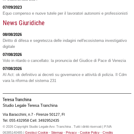
07/09/2023
Equo compenso e nuove tutele per il lavoratori autonomi e professionisti
News Giuridiche
08/08/2026
Diritto di difesa e segretezza delle indagini nell'ecosistema investigativo
digitale
07/08/2026
Volo in ritardo o cancellato: la pronuncia del Giudice di Pace di Venezia
07/08/2026
AI Act: ok definitivo ai decreti su governance e attività di polizia. Il Cdm
vara la riforma del sistema 231
Teresa Tranchina
Studio Legale Teresa Tranchina
Via Baracchini, n.7 -
Firenze
50127
,
FI
Tel.
055.432958 Cell. 3492952435
© 2026 Copyright Studio Legale Avv. Tranchina . Tutti i diritti riservati | P.IVA
06385140485 |
Gestisci Cookie
-
Sitemap
-
Privacy
-
Cookie Policy
-
Credits