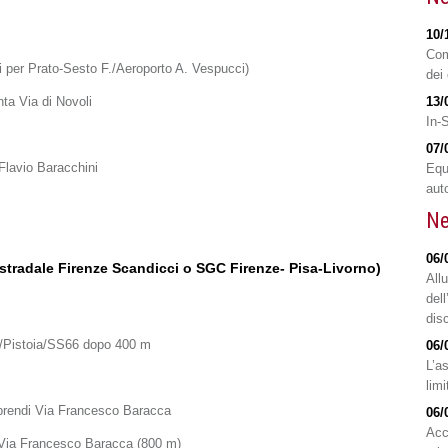
10/
Com
 per Prato-Sesto F./Aeroporto A. Vespucci)
dei 
nta Via di Novoli
13/
In-
07/
 Flavio Baracchini
Equ
aut
Ne
06/
ostradale Firenze Scandicci o SGC Firenze- Pisa-Livorno)
All
del
disc
o/Pistoia/SS66 dopo 400 m
06/
L’a
limi
prendi Via Francesco Baracca
06/
Acc
su Via Francesco Baracca (800 m)