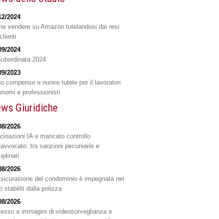
12/2024
e vendere su Amazon tutelandosi dai resi
clienti
09/2024
Subordinata 2024
09/2023
o compenso e nuove tutele per il lavoratori
onomi e professionisti
ws Giuridiche
08/2026
ucinazioni IA e mancato controllo
l’avvocato: tra sanzioni pecuniarie e
iplinari
08/2026
ssicurazione del condominio è impegnata nei
ti stabiliti dalla polizza
08/2026
esso a immagini di videosorveglianza e