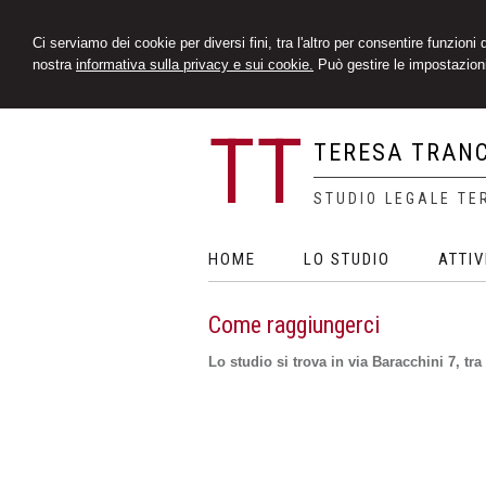
Ci serviamo dei cookie per diversi fini, tra l'altro per consentire funzioni
nostra
informativa sulla privacy e sui cookie.
Può gestire le impostazioni
TT
TERESA TRAN
STUDIO LEGALE TE
HOME
LO STUDIO
ATTIV
Come raggiungerci
Lo studio si trova in via Baracchini 7, tr