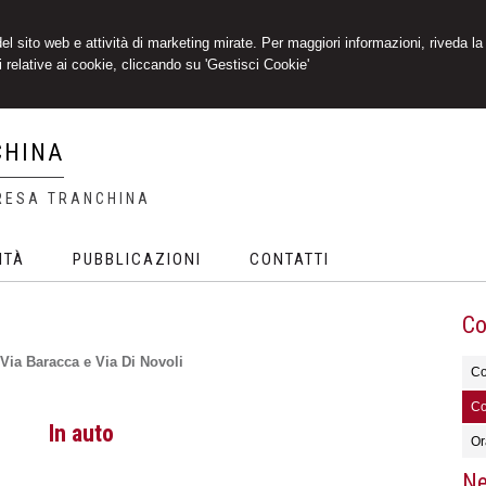
 del sito web e attività di marketing mirate. Per maggiori informazioni, riveda la
 relative ai cookie, cliccando su 'Gestisci Cookie'
CHINA
RESA TRANCHINA
ITÀ
PUBBLICAZIONI
CONTATTI
Co
a Via Baracca e Via Di Novoli
Co
Co
In auto
Ora
Ne