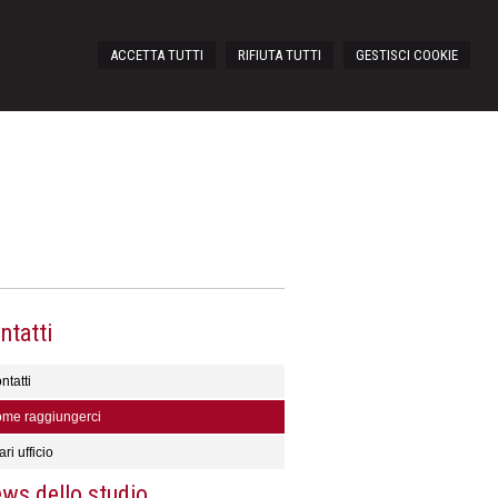
ACCETTA TUTTI
RIFIUTA TUTTI
GESTISCI COOKIE
ntatti
ntatti
me raggiungerci
ri ufficio
ws dello studio