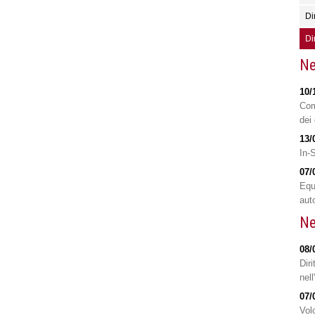
Di
Di
Ne
10/
Com
dei 
13/
In-
07/
Equ
aut
Ne
08/
Diri
nell
07/
Volo