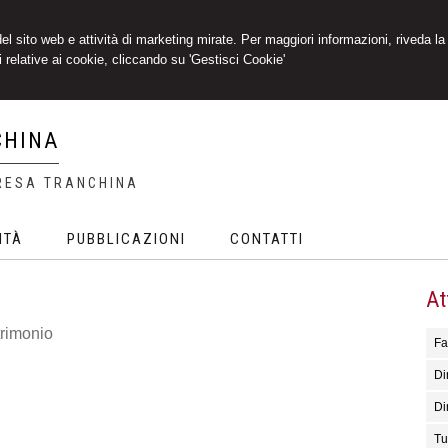
 del sito web e attività di marketing mirate. Per maggiori informazioni, riveda la
 relative ai cookie, cliccando su 'Gestisci Cookie'
CHINA
RESA TRANCHINA
ITÀ
PUBBLICAZIONI
CONTATTI
At
trimonio
Fa
Dir
Di
Tu