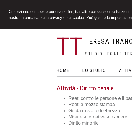
Ci serviamo dei cookie per diversi fini, tra l'altro per consentire funzioni
nostra
informativa sulla privacy e sui cookie.
Può gestire le impostazioni
TT
TERESA TRAN
STUDIO LEGALE TE
HOME
LO STUDIO
ATTIV
Attività - Diritto penale
Reati contro le persone e il pa
Reati a mezzo stampa
Guida in stato di ebrezza
Misure alternative al carcere
Diritto minorile