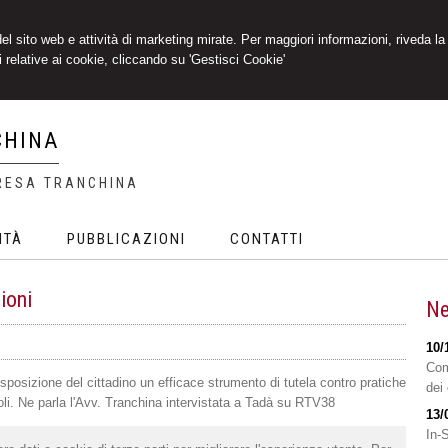
 del sito web e attività di marketing mirate. Per maggiori informazioni, riveda la
 relative ai cookie, cliccando su 'Gestisci Cookie'
CHINA
RESA TRANCHINA
ITÀ
PUBBLICAZIONI
CONTATTI
ioni
Ne
10/
Com
isposizione del cittadino un efficace strumento di tutela contro pratiche
dei 
oli. Ne parla l'Avv. Tranchina intervistata a Tadà su RTV38
13/
In-