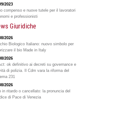
09/2023
o compenso e nuove tutele per il lavoratori
onomi e professionisti
ws Giuridiche
08/2026
chio Biologico Italiano: nuovo simbolo per
rizzare il bio Made in Italy
08/2026
Act: ok definitivo ai decreti su governance e
vità di polizia. Il Cdm vara la riforma del
tema 231
08/2026
 in ritardo o cancellato: la pronuncia del
dice di Pace di Venezia