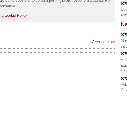
re dati e cookie di terze parti per migliorare l'esperienza utente. Per
07/
l consenso.
Equ
aut
lla Cookie Policy
Ne
07/
Mar
Archivio news
valo
07/
AI 
atti
sis
07/
Volo
Giu