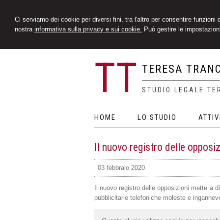
Ci serviamo dei cookie per diversi fini, tra l'altro per consentire funzioni
nostra
informativa sulla privacy e sui cookie.
Può gestire le impostazioni
TT
TERESA TRAN
STUDIO LEGALE TE
HOME
LO STUDIO
ATTIV
Il nuovo registro delle opposiz
03 febbraio 2020
Il nuovo registro delle opposizioni mette a d
pubblicitarie telefoniche moleste e ingannev