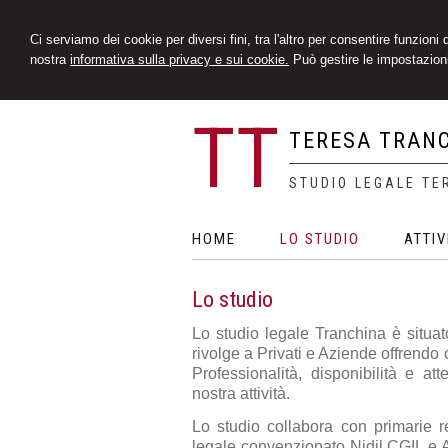
Ci serviamo dei cookie per diversi fini, tra l'altro per consentire funzioni
nostra
informativa sulla privacy e sui cookie.
Può gestire le impostazioni
TT
TERESA TRAN
STUDIO LEGALE TE
HOME
LO STUDIO
ATTIV
Lo studio
Lo studio legale Tranchina è situat
rivolge a Privati e Aziende offrendo
Professionalità, disponibilità e att
nostra attività.
Lo studio collabora con primarie re
legale convenzionato Nidil CGIL e A