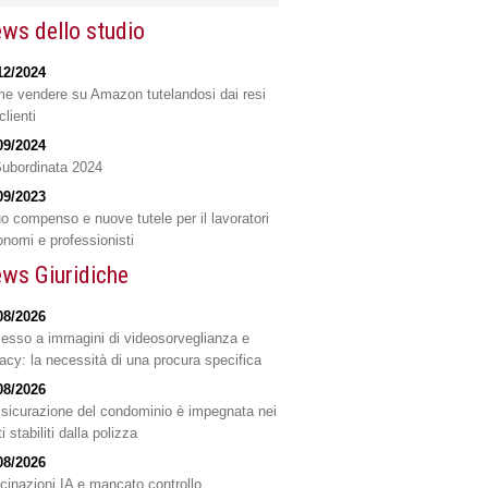
ws dello studio
12/2024
e vendere su Amazon tutelandosi dai resi
clienti
09/2024
Subordinata 2024
09/2023
o compenso e nuove tutele per il lavoratori
onomi e professionisti
ws Giuridiche
08/2026
esso a immagini di videosorveglianza e
vacy: la necessità di una procura specifica
08/2026
ssicurazione del condominio è impegnata nei
ti stabiliti dalla polizza
08/2026
ucinazioni IA e mancato controllo