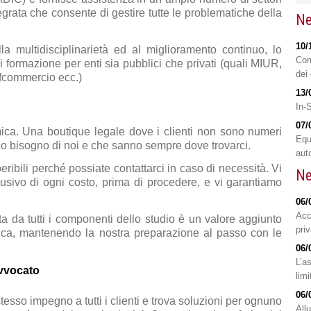
egrata che consente di gestire tutte le problematiche della
Ne
10/
 multidisciplinarietà ed al miglioramento continuo, lo
Com
i formazione per enti sia pubblici che privati (quali MIUR,
dei 
nfcommercio ecc.)
13/
In-
07/
ca. Una boutique legale dove i clienti non sono numeri
Equ
o bisogno di noi e che sanno sempre dove trovarci.
aut
ibili perché possiate contattarci in caso di necessità. Vi
Ne
lusivo di ogni costo, prima di procedere, e vi garantiamo
06/
Acc
ta da tutti i componenti dello studio è un valore aggiunto
pri
tica, mantenendo la nostra preparazione al passo con le
06/
L’a
avvocato
limi
06/
esso impegno a tutti i clienti e trova soluzioni per ognuno
All