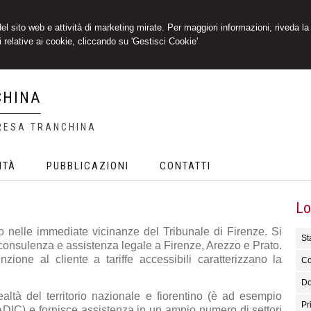
 del sito web e attività di marketing mirate. Per maggiori informazioni, riveda la
 relative ai cookie, cliccando su 'Gestisci Cookie'
CHINA
RESA TRANCHINA
ITÀ
PUBBLICAZIONI
CONTATTI
Lo
o nelle immediate vicinanze del Tribunale di Firenze. Si
Sta
 consulenza e assistenza legale a Firenze, Arezzo e Prato.
enzione al cliente a tariffe accessibili caratterizzano la
Co
Do
altà del territorio nazionale e fiorentino (è ad esempio
Pr
DIC) e fornisce assistenza in un ampio numero di settori