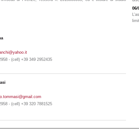
06/
L’a
limi
na
ranchi@yahoo.it
958 - (cell) +39 349 2952435
asi
to.tommasi@gmail.com
958 - (cell) +39 320 7881525