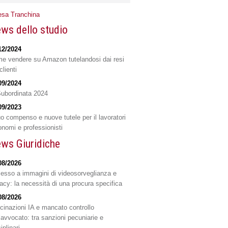
esa Tranchina
ws dello studio
12/2024
e vendere su Amazon tutelandosi dai resi
clienti
09/2024
Subordinata 2024
09/2023
o compenso e nuove tutele per il lavoratori
onomi e professionisti
ws Giuridiche
08/2026
esso a immagini di videosorveglianza e
vacy: la necessità di una procura specifica
08/2026
ucinazioni IA e mancato controllo
l’avvocato: tra sanzioni pecuniarie e
iplinari