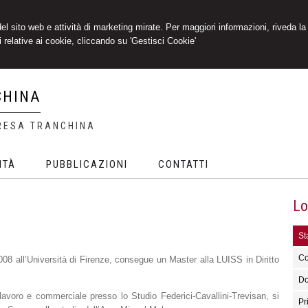
 del sito web e attività di marketing mirate. Per maggiori informazioni, riveda la
 relative ai cookie, cliccando su 'Gestisci Cookie'
CHINA
RESA TRANCHINA
ITÀ
PUBBLICAZIONI
CONTATTI
Lo
Sta
Co
08 all’Università di Firenze, consegue un Master alla LUISS in Diritto
Do
l lavoro e commerciale presso lo Studio Federici-Cavallini-Trevisan, si
Pr