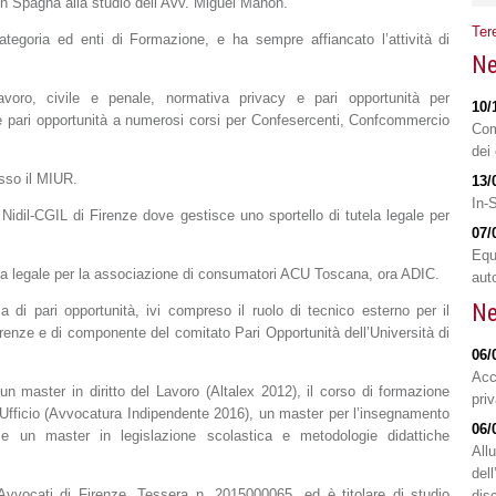
 in Spagna alla studio dell’Avv. Miguel Mahon.
Ter
tegoria ed enti di Formazione, e ha sempre affiancato l’attività di
Ne
lavoro, civile e penale, normativa privacy e pari opportunità per
10/
o e pari opportunità a numerosi corsi per Confesercenti, Confcommercio
Com
dei 
esso il MIUR.
13/
In-
idil-CGIL di Firenze dove gestisce uno sportello di tutela legale per
07/
Equ
za legale per la associazione di consumatori ACU Toscana, ora ADIC.
aut
Ne
ria di pari opportunità, ivi compreso il ruolo di tecnico esterno per il
enze e di componente del comitato Pari Opportunità dell’Università di
06/
Acc
n master in diritto del Lavoro (Altalex 2012), il corso di formazione
pri
d’Ufficio (Avvocatura Indipendente 2016), un master per l’insegnamento
06/
 un master in legislazione scolastica e metodologie didattiche
All
del
i Avvocati di Firenze, Tessera n. 2015000065, ed è titolare di studio
disc