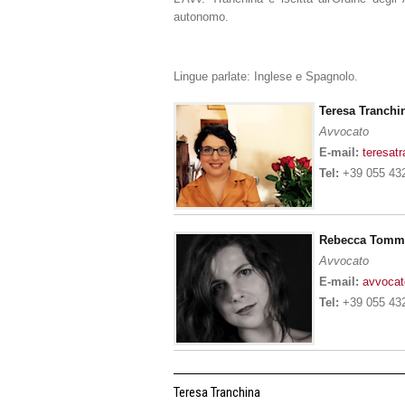
autonomo.
Lingue parlate: Inglese e Spagnolo.
Teresa Tranchi
Avvocato
E-mail:
teresat
Tel:
+39 055 432
Rebecca Tomm
Avvocato
E-mail:
avvoca
Tel:
+39 055 432
Teresa Tranchina