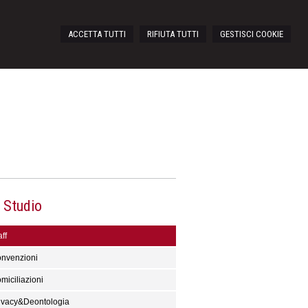
ACCETTA TUTTI
RIFIUTA TUTTI
GESTISCI COOKIE
 Studio
ff
nvenzioni
miciliazioni
ivacy&Deontologia