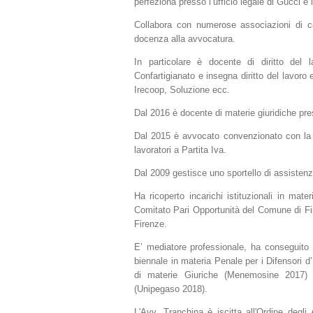
perfeziona presso l’ufficio legale di Gucci e
Collabora con numerose associazioni di ca
docenza alla avvocatura.
In particolare è docente di diritto del 
Confartigianato e insegna diritto del lavor
Irecoop, Soluzione ecc.
Dal 2016 è docente di materie giuridiche pr
Dal 2015 è avvocato convenzionato con la N
lavoratori a Partita Iva.
Dal 2009 gestisce uno sportello di assisten
Ha ricoperto incarichi istituzionali in mate
Comitato Pari Opportunità del Comune di Fir
Firenze.
E’ mediatore professionale, ha conseguito u
biennale in materia Penale per i Difensori 
di materie Giuriche (Menemosine 2017) e
(Unipegaso 2018).
L'Avv. Tranchina è iscitta all'Ordine degl