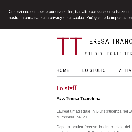
Ci serviamo dei cookie per diversi fini, tra l'altro per consentire funzioni
nostra
informativa sulla privacy e sui cookie.
Può gestire le impostazioni
TT
TERESA TRAN
STUDIO LEGALE TE
HOME
LO STUDIO
ATTIV
Lo staff
Avv. Teresa Tranchina
Laureata magistrale in Giurisprudenza nel 20
di impresa, nel 2011.
Dopo la pratica forense in diritto civile de